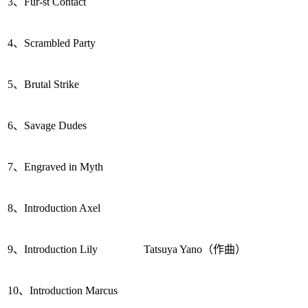
3、Fur-st Contact
4、Scrambled Party
5、Brutal Strike
6、Savage Dudes
7、Engraved in Myth
8、Introduction Axel
9、Introduction Lily
Tatsuya Yano（作曲）
10、Introduction Marcus