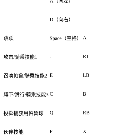
A（向左）
D（向右）
A
跳跃
Space（空格）
-
RT
攻击/骑乘技能1
E
LB
召唤帕鲁/骑乘技能2
C
B
蹲下/滑行/骑乘技能3
Q
RB
投掷捕获用帕鲁球
F
X
伙伴技能