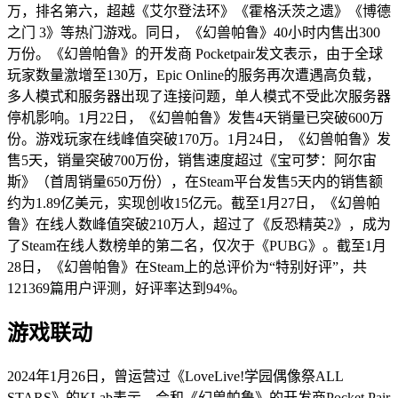
万，排名第六，超越《艾尔登法环》《霍格沃茨之遗》《博德
之门 3》等热门游戏。同日，《幻兽帕鲁》40小时内售出300
万份。《幻兽帕鲁》的开发商 Pocketpair发文表示，由于全球
玩家数量激增至130万，Epic Online的服务再次遭遇高负载，
多人模式和服务器出现了连接问题，单人模式不受此次服务器
停机影响。1月22日，《幻兽帕鲁》发售4天销量已突破600万
份。游戏玩家在线峰值突破170万。1月24日，《幻兽帕鲁》发
售5天，销量突破700万份，销售速度超过《宝可梦：阿尔宙
斯》（首周销量650万份），在Steam平台发售5天内的销售额
约为1.89亿美元，实现创收15亿元。截至1月27日，《幻兽帕
鲁》在线人数峰值突破210万人，超过了《反恐精英2》，成为
了Steam在线人数榜单的第二名，仅次于《PUBG》。截至1月
28日，《幻兽帕鲁》在Steam上的总评价为“特别好评”，共
121369篇用户评测，好评率达到94%。
游戏联动
2024年1月26日，曾运营过《LoveLive!学园偶像祭ALL
STARS》的KLab表示，会和《幻兽帕鲁》的开发商Pocket Pair