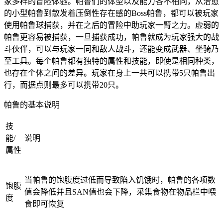
家多样的冒险体验。帕鲁们的体型以及能力各不相同，从治愈
的小型帕鲁到散发着压倒性存在感的Boss帕鲁，都可以被玩家
使用帕鲁球捕获，并在之后的冒险中助玩家一臂之力。虚弱的
帕鲁更容易被捕获，一旦捕获成功，帕鲁就成为玩家强大的战
斗伙伴，可以与玩家一同和敌人战斗，还能变成武器、坐骑乃
至工具。每个帕鲁都有独特的属性和技能，即使是相同种类，
也存在个体之间的差异。玩家在身上一共可以携带5只帕鲁出
行，而据点则最多可以携带20只。
帕鲁的基本说明
技
能/
说明
属性
当帕鲁的饱腹度过低而导致陷入饥饿时，帕鲁的各项数
饱腹
值会降低并且SAN值也会下降，采集食物在物品栏中喂
度
食即可恢复