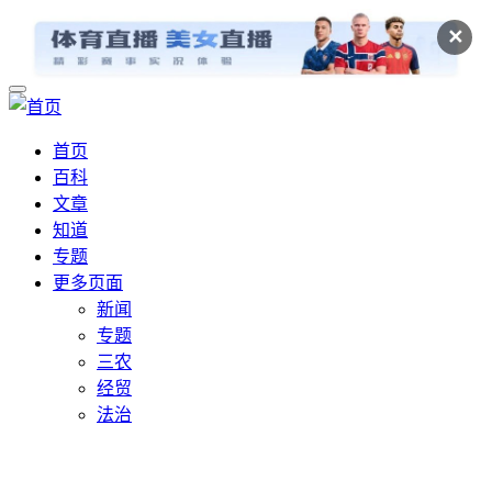
✕
首页
百科
文章
知道
专题
更多页面
新闻
专题
三农
经贸
法治