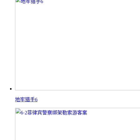
地牢猎手6