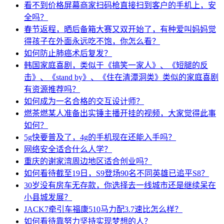
看不到价格屏幕商家扫码枪直接扫到客户的手机上，安
全吗？
春节返程，晒后备箱大赛又双开始了，有种爱叫妈妈觉
得孩子在外面永远吃不饱，你怎么看？
如何防止肺癌术后复发？
韩国家庭喜剧，类似于《搞笑一家人》、《短腿的反
击》、《stand by》、《住在清潭洞类》类似的家庭喜剧
有资源推荐吗？
如何成为一名合格的交互设计师？
燃茶燃某人准备出实锤主播开挂的视频，大家觉得此事
如何？
5g快要普及了，4g的手机现在还能入手吗？
网络安全适合什么人学？
重庆的谢家湾周边地区适合创业吗？
如何看待截至19日，S9登场90名不同英雄已追平S8？
30岁没有房车无存款，你选择去一线城市还是继续呆在
小县城发展？
JACK7牵引车福康510马力配3.7速比怎么样？
如何看待靠努力坚持实现梦想的人？