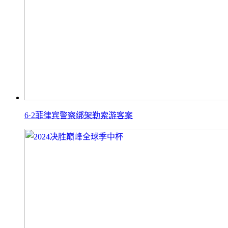
6·2菲律宾警察绑架勒索游客案