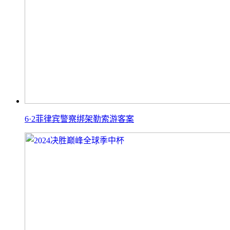
6·2菲律宾警察绑架勒索游客案