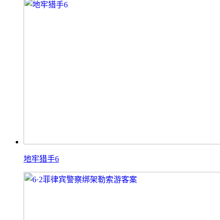
地牢猎手6