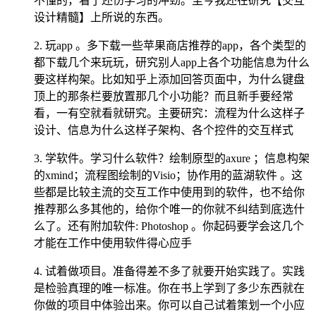
不懂的，看了还伤学习的冲劲。至今我还在研究【交互
设计精髓】上所说的东西。
2. 玩app 。多下载一些苹果商店推荐的app，各个类型的
都下载几个来玩玩，研究别人app上各个功能信息为什么
要这样构架。比如知乎上添加回答页面中，为什么键盘
顶上的那条栏要放置那几个小功能？而且新手要经常
看，一有空就看就研究。主要研究：流程为什么这样子
设计、信息为什么这样子架构、各个控件的交互样式
3. 学软件。学习什么软件？绘制原型的axure ；信息构架
的xmind；流程图绘制的Visio；协作用的蓝湖软件 。这
些都是比较主流的交互工作中使用到的软件，也不给你
推荐那么多其他的，给你个唯一的你就不纠结到底选什
么了。还有附加软件: Photoshop 。你起码要学会这几个
才能在工作中使用软件得心应手
4. 试着做项目。准备得差不多了就要开始实践了。实践
是检验真理的唯一标准。你在书上学到了多少东西就在
你做的项目中体验出来。你可以自己试着策划一个小应