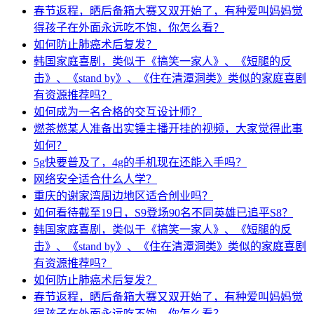
春节返程，晒后备箱大赛又双开始了，有种爱叫妈妈觉
得孩子在外面永远吃不饱，你怎么看？
如何防止肺癌术后复发？
韩国家庭喜剧，类似于《搞笑一家人》、《短腿的反
击》、《stand by》、《住在清潭洞类》类似的家庭喜剧
有资源推荐吗？
如何成为一名合格的交互设计师？
燃茶燃某人准备出实锤主播开挂的视频，大家觉得此事
如何？
5g快要普及了，4g的手机现在还能入手吗？
网络安全适合什么人学？
重庆的谢家湾周边地区适合创业吗？
如何看待截至19日，S9登场90名不同英雄已追平S8？
韩国家庭喜剧，类似于《搞笑一家人》、《短腿的反
击》、《stand by》、《住在清潭洞类》类似的家庭喜剧
有资源推荐吗？
如何防止肺癌术后复发？
春节返程，晒后备箱大赛又双开始了，有种爱叫妈妈觉
得孩子在外面永远吃不饱，你怎么看？