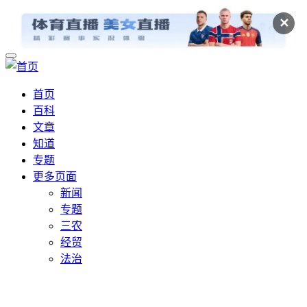
✕
首页
百科
文章
知道
专题
更多页面
新闻
专题
三农
经贸
法治