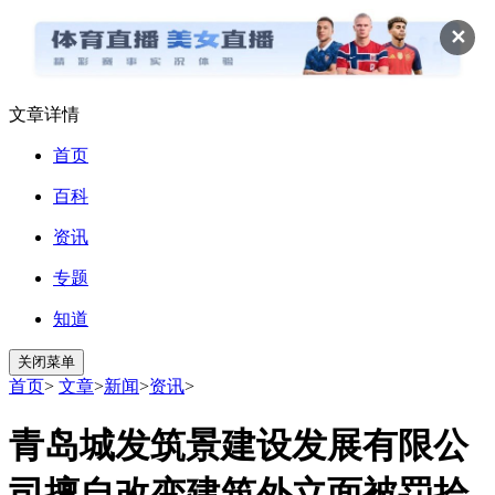
✕
文章详情
首页
百科
资讯
专题
知道
关闭菜单
首页
>
文章
>
新闻
>
资讯
>
青岛城发筑景建设发展有限公
司擅自改变建筑外立面被罚拾