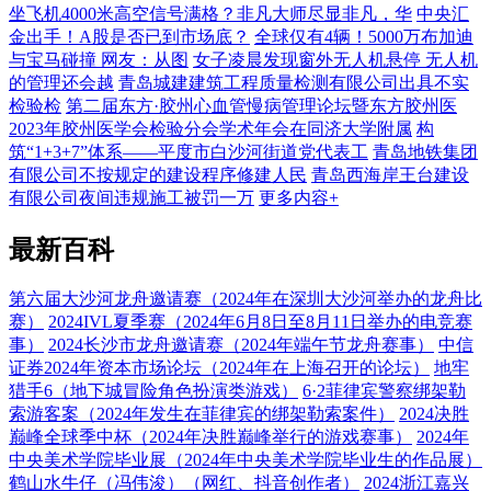
坐飞机4000米高空信号满格？非凡大师尽显非凡，华
中央汇
金出手！A股是否已到市场底？
全球仅有4辆！5000万布加迪
与宝马碰撞 网友：从图
女子凌晨发现窗外无人机悬停 无人机
的管理还会越
青岛城建建筑工程质量检测有限公司出具不实
检验检
第二届东方·胶州心血管慢病管理论坛暨东方胶州医
2023年胶州医学会检验分会学术年会在同济大学附属
构
筑“1+3+7”体系——平度市白沙河街道党代表工
青岛地铁集团
有限公司不按规定的建设程序修建人民
青岛西海岸王台建设
有限公司夜间违规施工被罚一万
更多内容+
最新百科
第六届大沙河龙舟邀请赛（2024年在深圳大沙河举办的龙舟比
赛）
2024IVL夏季赛（2024年6月8日至8月11日举办的电竞赛
事）
2024长沙市龙舟邀请赛（2024年端午节龙舟赛事）
中信
证券2024年资本市场论坛（2024年在上海召开的论坛）
地牢
猎手6（地下城冒险角色扮演类游戏）
6·2菲律宾警察绑架勒
索游客案（2024年发生在菲律宾的绑架勒索案件）
2024决胜
巅峰全球季中杯（2024年决胜巅峰举行的游戏赛事）
2024年
中央美术学院毕业展（2024年中央美术学院毕业生的作品展）
鹤山水牛仔（冯伟浚）（网红、抖音创作者）
2024浙江嘉兴